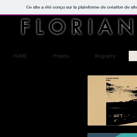
Ce site a été conçu sur la plateforme de création de sit
FLORIAN
HOME
Projects
Biography