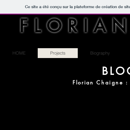
Ce site a été conçu sur la plateforme de création de sit
FLORIAN
HOME
Projects
Biography
BLO
Florian
Chaigne :